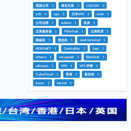
英国公司
2
域名注册
2
CN2 GIA
2
ssh
2
vps
2
日本VPS
2
esim
1
公司运营
1
webnx
1
机房
1
北美服务器
1
Fiberhub
1
北美机房
1
跳板机
1
堡垒机
1
next-terminal
1
HEXONET
1
CentralNic
1
1api
1
whmcs
1
versaweb
1
fiberhub
1
ultravps
1
VPS
1
VPS 评测
1
CubeCloud
1
香港
1
新加坡
1
kexec
1
kernel
1