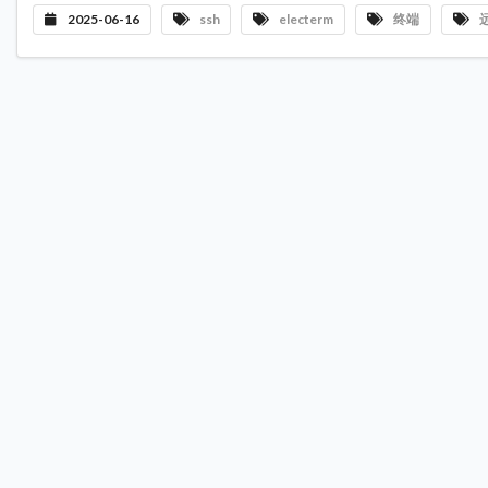
2025-06-16
ssh
electerm
终端