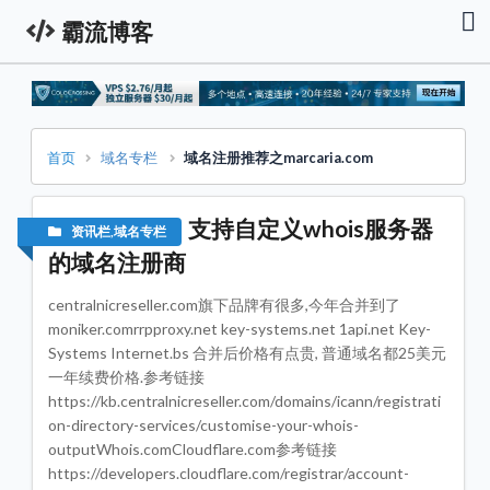
霸流博客
首
页
资
讯
栏
首页
域名专栏
域名注册推荐之marcaria.com
服
务
器
支持自定义whois服务器
资讯栏
,
域名专栏
促
销
的域名注册商
资
讯
centralnicreseller.com旗下品牌有很多,今年合并到了
技
moniker.comrrpproxy.net key-systems.net 1api.net Key-
术
Systems Internet.bs 合并后价格有点贵, 普通域名都25美元
教
程
一年续费价格.参考链接
https://kb.centralnicreseller.com/domains/icann/registrati
域
on-directory-services/customise-your-whois-
名
专
outputWhois.comCloudflare.com参考链接
栏
https://developers.cloudflare.com/registrar/account-