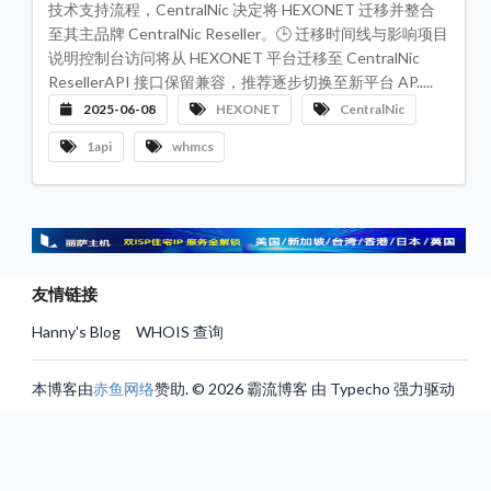
技术支持流程，CentralNic 决定将 HEXONET 迁移并整合
评
测
至其主品牌 CentralNic Reseller。🕒 迁移时间线与影响项目
专
栏
说明控制台访问将从 HEXONET 平台迁移至 CentralNic
ResellerAPI 接口保留兼容，推荐逐步切换至新平台 AP.....
机
2025-06-08
HEXONET
CentralNic
房
数
据
1api
whmcs
中
心
服
务
器
VP
推
友情链接
荐
Hanny's Blog
WHOIS 查询
联
系
我
们
本博客由
赤鱼网络
赞助. © 2026 霸流博客 由 Typecho 强力驱动