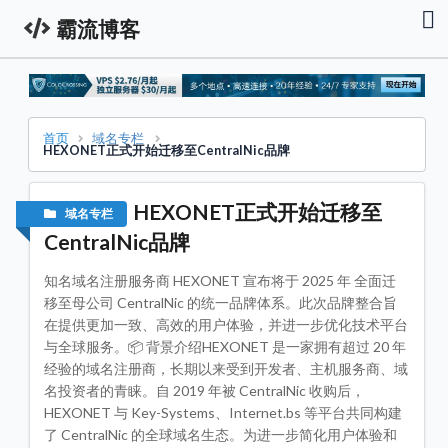
霸流博客
首
页
资
讯
栏
首页
域名专栏
HEXONET正式开始迁移至CentralNic品牌
服
务
器
HEXONET正式开始迁移至
域名专栏
促
销
CentralNic品牌
资
讯
知名域名注册服务商 HEXONET 宣布将于 2025 年 全面迁
技
移至母公司 CentralNic 的统一品牌体系。此次品牌整合旨
术
在提供更加一致、高效的用户体验，并进一步优化技术平台
教
程
与全球服务。📦 背景介绍HEXONET 是一家拥有超过 20 年
经验的域名注册商，长期以来受到开发者、主机服务商、域
域
名投资者的青睐。自 2019 年被 CentralNic 收购后，
名
专
HEXONET 与 Key-Systems、Internet.bs 等平台共同构建
栏
了 CentralNic 的全球域名生态。为进一步简化用户体验和