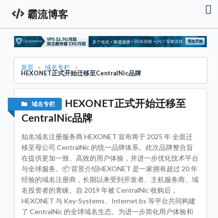
霸流博客
首
页
资
讯
栏
首页
域名专栏
HEXONET正式开始迁移至CentralNic品牌
服
务
器
HEXONET正式开始迁移至
域名专栏
促
销
CentralNic品牌
资
讯
知名域名注册服务商 HEXONET 宣布将于 2025 年 全面迁
技
移至母公司 CentralNic 的统一品牌体系。此次品牌整合旨
术
在提供更加一致、高效的用户体验，并进一步优化技术平台
教
程
与全球服务。📦 背景介绍HEXONET 是一家拥有超过 20 年
经验的域名注册商，长期以来受到开发者、主机服务商、域
域
名投资者的青睐。自 2019 年被 CentralNic 收购后，
名
专
HEXONET 与 Key-Systems、Internet.bs 等平台共同构建
栏
了 CentralNic 的全球域名生态。为进一步简化用户体验和