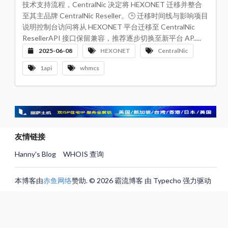
技术支持流程，CentralNic 决定将 HEXONET 迁移并整合
评
测
至其主品牌 CentralNic Reseller。🕒 迁移时间线与影响项目
专
栏
说明控制台访问将从 HEXONET 平台迁移至 CentralNic
ResellerAPI 接口保留兼容，推荐逐步切换至新平台 AP.....
机
2025-06-08
HEXONET
CentralNic
房
数
据
1api
whmcs
中
心
服
务
器
VP
推
友情链接
荐
Hanny's Blog
WHOIS 查询
联
系
我
们
本博客由
赤鱼网络
赞助. © 2026 霸流博客 由 Typecho 强力驱动