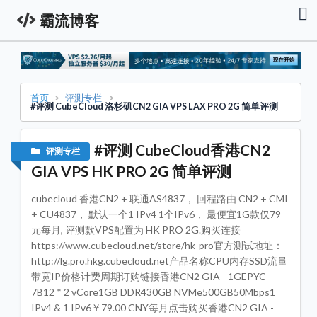
霸流博客
首
页
资
讯
栏
首页
评测专栏
#评测 CubeCloud 洛杉矶CN2 GIA VPS LAX PRO 2G 简单评测
服
务
器
#评测 CubeCloud香港CN2
评测专栏
促
销
GIA VPS HK PRO 2G 简单评测
资
讯
cubecloud 香港CN2 + 联通AS4837， 回程路由 CN2 + CMI
技
+ CU4837， 默认一个1 IPv4 1个IPv6， 最便宜1G款仅79
术
元每月, 评测款VPS配置为 HK PRO 2G.购买连接
教
程
https://www.cubecloud.net/store/hk-pro官方测试地址：
http://lg.pro.hkg.cubecloud.net产品名称CPU内存SSD流量
域
带宽IP价格计费周期订购链接香港CN2 GIA - 1GEPYC
名
专
7B12 * 2 vCore1GB DDR430GB NVMe500GB50Mbps1
栏
IPv4 & 1 IPv6￥79.00 CNY每月点击购买香港CN2 GIA -