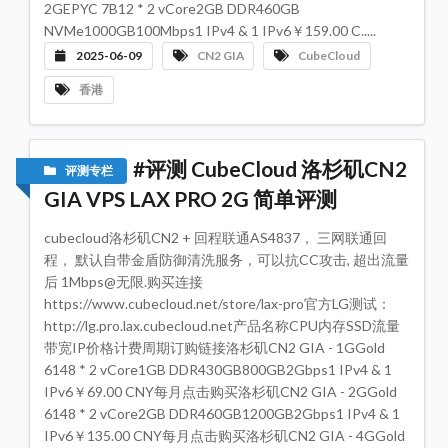
2GEPYC 7B12 * 2 vCore2GB DDR460GB
评
测
NVMe1000GB100Mbps1 IPv4 & 1 IPv6￥159.00 C.....
专
栏
2025-06-09
CN2 GIA
CubeCloud
香港
机
房
数
据
中
心
#评测 CubeCloud 洛杉矶CN2
评测专栏
GIA VPS LAX PRO 2G 简单评测
服
务
器
cubecloud洛杉矶CN2 + 回程联通AS4837， 三网联通回
VP
推
程， 默认自带金盾防御清洗服务，可以抗CC攻击, 超出流量
荐
后 1Mbps@无限.购买连接
https://www.cubecloud.net/store/lax-pro官方LG测试：
联
系
http://lg.pro.lax.cubecloud.net产品名称CPU内存SSD流量
我
带宽IP价格计费周期订购链接洛杉矶CN2 GIA - 1GGold
们
6148 * 2 vCore1GB DDR430GB800GB2Gbps1 IPv4 & 1
IPv6￥69.00 CNY每月点击购买洛杉矶CN2 GIA - 2GGold
6148 * 2 vCore2GB DDR460GB1200GB2Gbps1 IPv4 & 1
IPv6￥135.00 CNY每月点击购买洛杉矶CN2 GIA - 4GGold