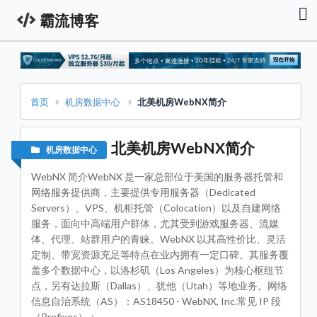
霸流博客
首
页
资
讯
栏
首页
机房数据中心
北美机房WebNX简介
服
务
器
北美机房WebNX简介
机房数据中心
促
销
资
WebNX 简介WebNX 是一家总部位于美国的服务器托管和
讯
网络服务提供商，主要提供专用服务器（Dedicated
Servers）、VPS、机柜托管（Colocation）以及自建网络
技
术
服务，面向中高端用户群体，尤其受到游戏服务器、流媒
教
体、代理、站群用户的青睐。WebNX 以其高性价比、灵活
程
定制、带宽资源充足等特点在业内拥有一定口碑。其服务覆
域
盖多个数据中心，以洛杉矶（Los Angeles）为核心枢纽节
名
点，另有达拉斯（Dallas）、犹他（Utah）等地业务。网络
专
栏
信息自治系统（AS）：AS18450 - WebNX, Inc.常见 IP 段
（Prefixes）：