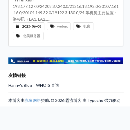
评
198.177.127.0/24208.87.240.0/21216.18.192.0/20107.161
测
专
.16.0/20104.149.32.0/19192.3.130.0/24 等机房主要位置：
栏
洛杉矶（LA1, LA2.....
机
2025-06-08
webnx
机房
房
数
北美服务器
据
中
心
服
务
器
VP
推
友情链接
荐
Hanny's Blog
WHOIS 查询
联
系
我
本博客由
赤鱼网络
赞助. © 2026 霸流博客 由 Typecho 强力驱动
们