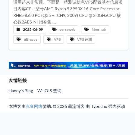
话用起来非常顶。下面是一些测试信息VPS配置基本信息项
评
测
目内容CPU 型号AMD Ryzen 9 3950X 16-Core Processor
专
RHEL-8.6.0 PC (Q35 + ICH9, 2009) CPU @ 2.0GHzCPU 核
栏
心数2AES-NI 指令集.....
机
2025-06-09
versaweb
fiberhub
房
数
ultravps
VPS
VPS 评测
据
中
心
服
务
器
VP
推
友情链接
荐
Hanny's Blog
WHOIS 查询
联
系
我
们
本博客由
赤鱼网络
赞助. © 2026 霸流博客 由 Typecho 强力驱动