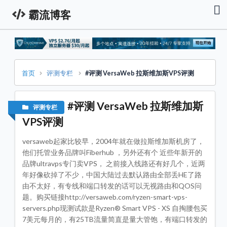
霸流博客
首
页
资
讯
栏
首页
评测专栏
#评测 VersaWeb 拉斯维加斯VPS评测
服
务
器
#评测 VersaWeb 拉斯维加斯
评测专栏
促
销
VPS评测
资
讯
versaweb起家比较早，2004年就在做拉斯维加斯机房了，
技
他们托管业务品牌叫Fiberhub ，另外还有个 近些年新开的
术
品牌ultravps专门卖VPS， 之前接入线路还有好几个，近两
教
程
年好像砍掉了不少，中国大陆过去默认路由全部丢HE了路
由不太好，有专线和端口转发的话可以无视路由和QOS问
域
题。购买链接http://versaweb.com/ryzen-smart-vps-
名
专
servers.php现测试款是Ryzen® Smart VPS - XS 自掏腰包买
栏
7美元每月的，有25TB流量简直是量大管饱，有端口转发的