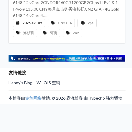
6148 * 2 vCore2GB DDR460GB1200GB2Gbps1 IPv4 & 1
评
测
IPv6￥135.00 CNY每月点击购买洛杉矶CN2 GIA - 4GGold
专
栏
6148 * 4 vCore4.....
2025-06-09
CN2 GIA
vps
机
房
洛杉矶
评测
cn2
数
据
中
心
服
务
器
VP
友情链接
推
荐
Hanny's Blog
WHOIS 查询
联
系
本博客由
赤鱼网络
赞助. © 2026 霸流博客 由 Typecho 强力驱动
我
们