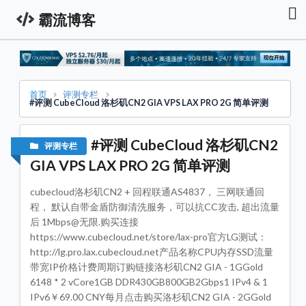
霸流博客
首
页
资
讯
栏
首页
评测专栏
#评测 CubeCloud 洛杉矶CN2 GIA VPS LAX PRO 2G 简单评测
服
务
器
#评测 CubeCloud 洛杉矶CN2
评测专栏
促
销
GIA VPS LAX PRO 2G 简单评测
资
讯
cubecloud洛杉矶CN2 + 回程联通AS4837， 三网联通回
技
程， 默认自带金盾防御清洗服务，可以抗CC攻击, 超出流量
术
后 1Mbps@无限.购买连接
教
程
https://www.cubecloud.net/store/lax-pro官方LG测试：
http://lg.pro.lax.cubecloud.net产品名称CPU内存SSD流量
域
带宽IP价格计费周期订购链接洛杉矶CN2 GIA - 1GGold
名
专
6148 * 2 vCore1GB DDR430GB800GB2Gbps1 IPv4 & 1
栏
IPv6￥69.00 CNY每月点击购买洛杉矶CN2 GIA - 2GGold