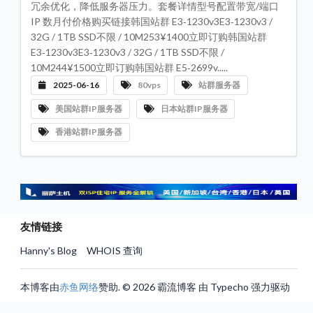
冗余优化，降低服务器压力。套餐详情型号配置带宽/端口
评
测
IP 数月付价格购买链接韩国站群 E3‑1230v3E3‑1230v3 /
专
栏
32G / 1TB SSD不限 / 10M253¥1400立即订购韩国站群
E3‑1230v3E3‑1230v3 / 32G / 1TB SSD不限 /
机
10M244¥1500立即订购韩国站群 E5‑2699v.....
房
数
2025-06-16
80vps
站群服务器
据
中
美国站群IP服务器
日本站群IP服务器
心
香港站群IP服务器
服
务
器
VP
推
荐
联
系
友情链接
我
们
Hanny's Blog
WHOIS 查询
本博客由
赤鱼网络
赞助. © 2026 霸流博客 由 Typecho 强力驱动