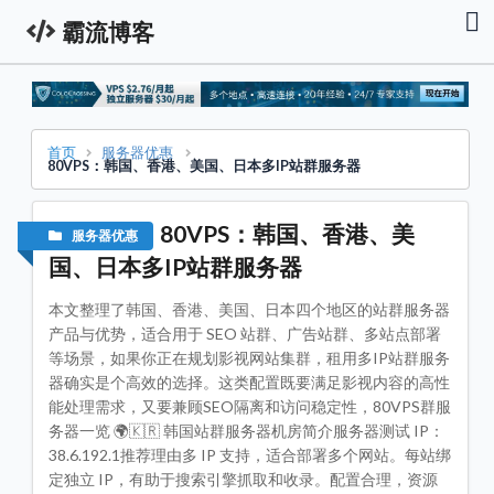
霸流博客
首
页
资
讯
栏
首页
服务器优惠
80VPS：韩国、香港、美国、日本多IP站群服务器
服
务
器
80VPS：韩国、香港、美
服务器优惠
促
销
国、日本多IP站群服务器
资
讯
本文整理了韩国、香港、美国、日本四个地区的站群服务器
技
产品与优势，适合用于 SEO 站群、广告站群、多站点部署
术
等场景，如果你正在规划影视网站集群，租用多IP站群服务
教
程
器确实是个高效的选择。这类配置既要满足影视内容的高性
能处理需求，又要兼顾SEO隔离和访问稳定性，80VPS群服
域
务器一览 🌍🇰🇷 韩国站群服务器机房简介服务器测试 IP：
名
专
38.6.192.1推荐理由多 IP 支持，适合部署多个网站。每站绑
栏
定独立 IP，有助于搜索引擎抓取和收录。配置合理，资源