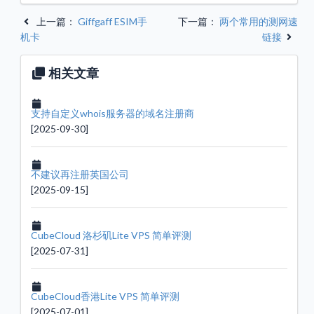
评
测
上一篇：
Giffgaff ESIM手
下一篇：
两个常用的测网速
专
栏
机卡
链接
机
相关文章
房
数
据
中
心
支持自定义whois服务器的域名注册商
[2025-09-30]
服
务
器
VP
不建议再注册英国公司
推
荐
[2025-09-15]
联
系
我
CubeCloud 洛杉矶Lite VPS 简单评测
们
[2025-07-31]
CubeCloud香港Lite VPS 简单评测
[2025-07-01]