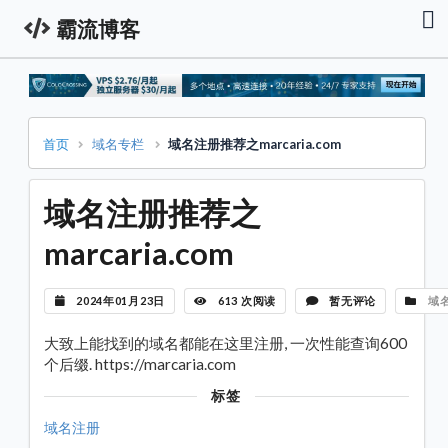
霸流博客
首
页
资
讯
栏
首页
域名专栏
域名注册推荐之marcaria.com
服
务
域名注册推荐之
器
促
销
marcaria.com
资
讯
技
2024年01月23日
613 次阅读
暂无评论
域
术
教
程
大致上能找到的域名都能在这里注册, 一次性能查询600
个后缀. https://marcaria.com
域
名
标签
专
栏
域名注册